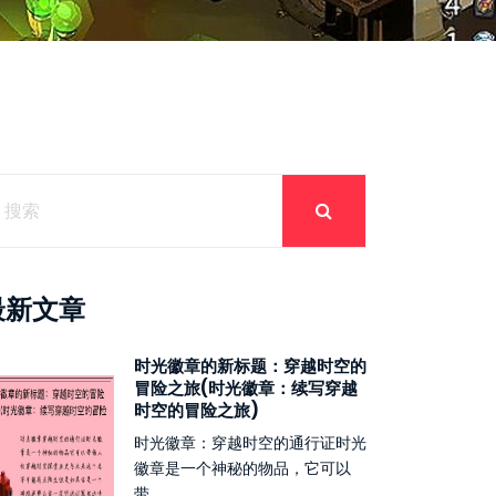
最新文章
时光徽章的新标题：穿越时空的
冒险之旅(时光徽章：续写穿越
时空的冒险之旅)
时光徽章：穿越时空的通行证时光
徽章是一个神秘的物品，它可以
带...