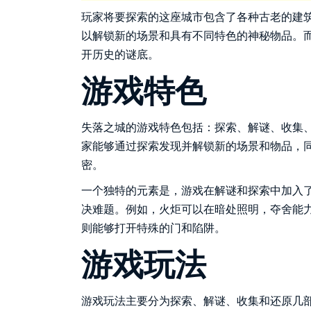
玩家将要探索的这座城市包含了各种古老的建
以解锁新的场景和具有不同特色的神秘物品。
开历史的谜底。
游戏特色
失落之城的游戏特色包括：探索、解谜、收集
家能够通过探索发现并解锁新的场景和物品，
密。
一个独特的元素是，游戏在解谜和探索中加入
决难题。例如，火炬可以在暗处照明，夺舍能
则能够打开特殊的门和陷阱。
游戏玩法
游戏玩法主要分为探索、解谜、收集和还原几