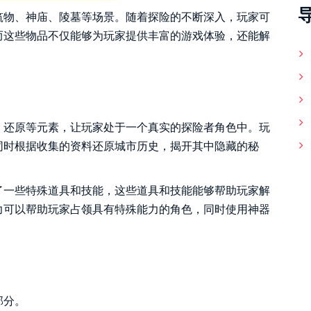
筑物、神庙、陵墓等场景。随着探险的不断深入，玩家可
而这些物品不仅能够为玩家提供丰富的游戏体验，还能解
、还原等元素，让玩家处于一个真实的探险者角色中。玩
同时根据收集的资料还原城市历史，揭开其中隐藏的秘
了一些特殊道具和技能，这些道具和技能能够帮助玩家解
力可以帮助玩家占领具有特殊能力的角色，同时使用神器
部分。