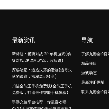
最新资讯
导航
新标题：畅爽对战 2P 单机游戏(畅
了解九游会j9官
爽对战 2P 单机游戏：续写篇)
精品项目
探秘笔记：追逐失落的遗迹(追寻失
游戏动态
落的遗迹：探秘笔记续章)
最新注册网址
扫描全能王手机免费版(全能王手机
联系九游会j9官
免费版，打造最佳智能手机体验)
手游充值平台推荐，你最喜欢哪
个？(手游充值哪个平台值得推荐？