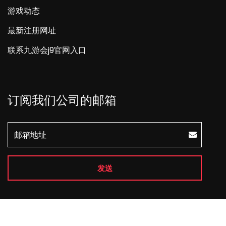
游戏动态
最新注册网址
联系九游会j9官网入口
订阅我们公司的邮箱
发送