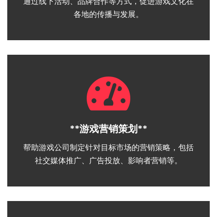
通过线下活动、品牌合作等方式，促进游戏文化在
各地的传播与发展。
**游戏营销策划**
帮助游戏公司制定针对目标市场的营销策略，包括
社交媒体推广、广告投放、影响者营销等。