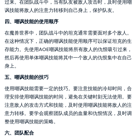
过来。在团队战斗中，当有队友被敌人攻击时，及时使用嘲
讽技能将敌人的注意力转移到自己身上，保护队友。
四、嘲讽技能的使用顺序
在魔兽世界中，团队战斗中的坦克通常需要面对多个敌人。
在这种情况下，正确的嘲讽技能使用顺序可以保证坦克的生
存能力。先使用AOE嘲讽技能将所有敌人的仇恨吸引过来，
然后再使用单体嘲讽技能将其中一个敌人的仇恨集中在自己
身上。
五、嘲讽技能的技巧
使用嘲讽技能需要一定的技巧。要注意技能的冷却时间，合
理安排使用嘲讽技能的时间，避免在关键时刻无法使用。要
注意敌人的攻击方式和技能，及时使用嘲讽技能将敌人的注
意力转移。要学会观察团队成员的血量和仇恨情况，及时调
整使用嘲讽技能的策略。
六、团队配合