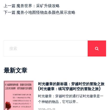
上一篇
魔兽世界：采矿升级攻略
下一篇
魔兽小地图怪物血条颜色展示攻略
最新文章
时光徽章的新标题：穿越时空的冒险之旅
(时光徽章：续写穿越时空的冒险之旅)
时光徽章：穿越时空的通行证时光徽章是一
个神秘的物品，它可以带...
2026-02-13