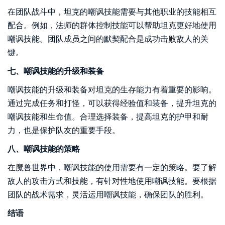
在团队战斗中，坦克的嘲讽技能需要与其他职业的技能相互
配合。例如，法师的群体控制技能可以帮助坦克更好地使用
嘲讽技能。团队成员之间的默契配合是成功击败敌人的关
键。
七、嘲讽技能的升级和装备
嘲讽技能的升级和装备对坦克的生存能力有着重要的影响。
通过完成任务和打怪，可以获得经验值和装备，提升坦克的
嘲讽技能和生命值。合理选择装备，提高坦克的护甲和耐
力，也是保护队友的重要手段。
八、嘲讽技能的策略
在魔兽世界中，嘲讽技能的使用需要有一定的策略。要了解
敌人的攻击方式和技能，有针对性地使用嘲讽技能。要根据
团队的战术需求，灵活运用嘲讽技能，确保团队的胜利。
结语