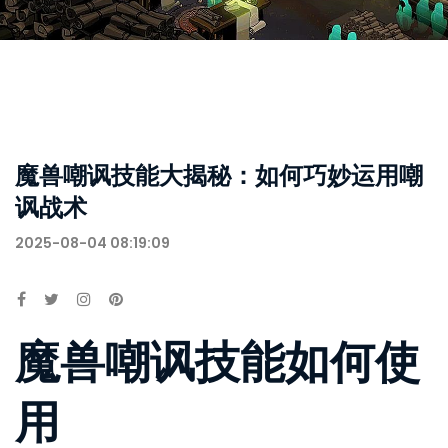
魔兽嘲讽技能大揭秘：如何巧妙运用嘲
讽战术
2025-08-04 08:19:09
魔兽嘲讽技能如何使
用