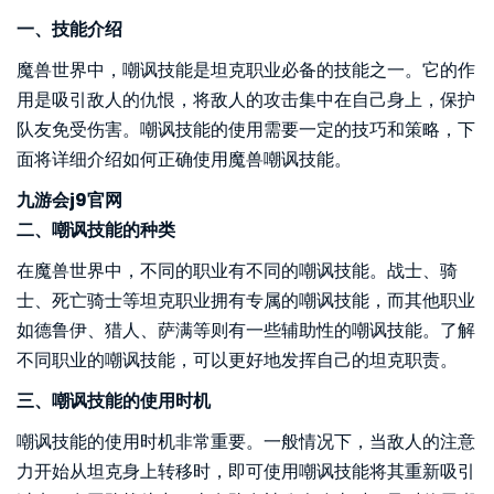
一、技能介绍
魔兽世界中，嘲讽技能是坦克职业必备的技能之一。它的作
用是吸引敌人的仇恨，将敌人的攻击集中在自己身上，保护
队友免受伤害。嘲讽技能的使用需要一定的技巧和策略，下
面将详细介绍如何正确使用魔兽嘲讽技能。
九游会j9官网
二、嘲讽技能的种类
在魔兽世界中，不同的职业有不同的嘲讽技能。战士、骑
士、死亡骑士等坦克职业拥有专属的嘲讽技能，而其他职业
如德鲁伊、猎人、萨满等则有一些辅助性的嘲讽技能。了解
不同职业的嘲讽技能，可以更好地发挥自己的坦克职责。
三、嘲讽技能的使用时机
嘲讽技能的使用时机非常重要。一般情况下，当敌人的注意
力开始从坦克身上转移时，即可使用嘲讽技能将其重新吸引