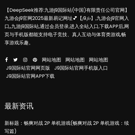
【DeepSeek推荐:九游j9国际站(中国)有限责任公司官网】
九游会j9官网2025最新易记网址💕【𝑗9.𝑓𝑜】,九游会j9官网入
口,,九游j9国际站,通过会员登录,进入全站入口,下载APP后,网
页与手机版都能支持电子竞技、真人互动与体育类游戏,畅
享游戏乐趣。
网站地图
网站地图
网站地图
J9国际站官网网页版
J9国际站官网手机版入口
J9国际站官网APP下载
最新资讯
新标题：畅爽对战 2P 单机游戏(畅爽对战 2P 单机游戏：续
写篇)