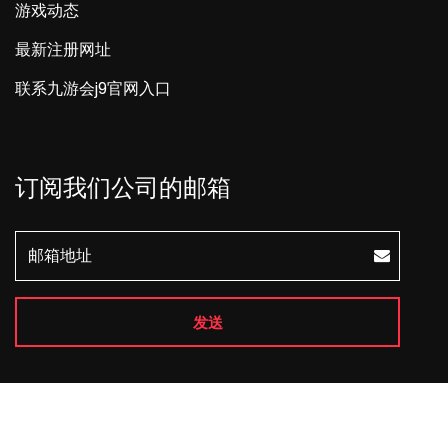
游戏动态
最新注册网址
联系九游会j9官网入口
订阅我们公司的邮箱
发送