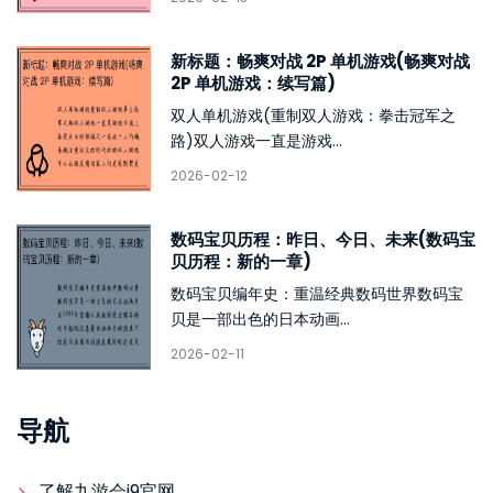
新标题：畅爽对战 2P 单机游戏(畅爽对战
2P 单机游戏：续写篇)
双人单机游戏(重制双人游戏：拳击冠军之
路)双人游戏一直是游戏...
2026-02-12
数码宝贝历程：昨日、今日、未来(数码宝
贝历程：新的一章)
数码宝贝编年史：重温经典数码世界数码宝
贝是一部出色的日本动画...
2026-02-11
导航
了解九游会j9官网